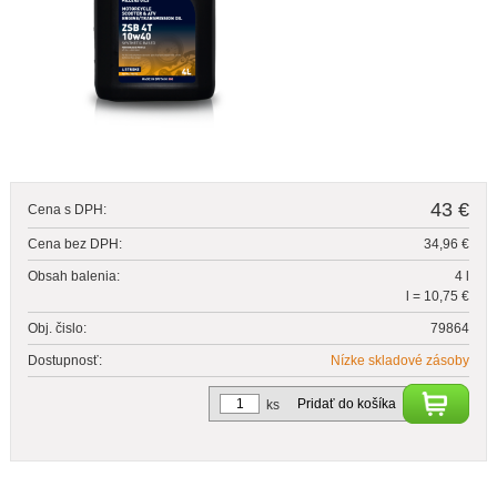
43 €
Cena s DPH:
Cena bez DPH:
34,96 €
Obsah balenia:
4 l
l = 10,75 €
Obj. čislo:
79864
Dostupnosť:
Nízke skladové zásoby
Pridať do košíka
ks