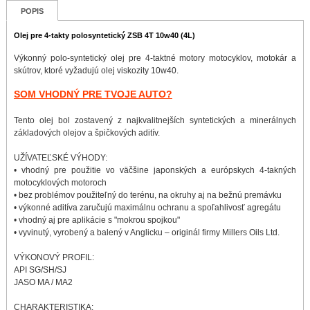
POPIS
Olej pre 4-takty polosyntetický ZSB 4T 10w40 (4L)
Výkonný polo-syntetický olej pre 4-taktné motory motocyklov, motokár a
skútrov, ktoré vyžadujú olej viskozity 10w40.
SOM VHODNÝ PRE TVOJE AUTO?
Tento olej bol zostavený z najkvalitnejších syntetických a minerálnych
základových olejov a špičkových aditív.
UŽÍVATEĽSKÉ VÝHODY:
• vhodný pre použitie vo väčšine japonských a európskych 4-takných
motocyklových motoroch
• bez problémov použiteľný do terénu, na okruhy aj na bežnú premávku
• výkonné aditíva zaručujú maximálnu ochranu a spoľahlivosť agregátu
• vhodný aj pre aplikácie s "mokrou spojkou"
• vyvinutý, vyrobený a balený v Anglicku – originál firmy Millers Oils Ltd.
VÝKONOVÝ PROFIL:
API SG/SH/SJ
JASO MA / MA2
CHARAKTERISTIKA: