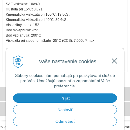
SAE viskozita: 10w40
Hustota pri 15°C: 0.871
Kinematická viskozita pri 100°C: 13,5cSt
Kinematická viskozita pri 40°C: 89,6cSt
Viskozitný index: 152
Bod skvapnutia: -25°C
Bod vzplanutia: 200°C
Viskozita pri studenom štarte -25°C (CCS): 7,000cP max
ZMENA NÁZVU A OBALU - pôvodný názov ZSS 10w40
Do vypredania zásob výrobcu sa môžu ešte objaviť oleje v pôvodnom
obale, ale s rovnakým ZLOŽENÍM a číslom produktu.
Vaše nastavenie cookies
Súbory cookies nám pomáhajú pri poskytovaní služieb
pre Vás. Umožňujú spoznať a zapamätať si Vaše
preferencie.
Všeobecné obchodné podmienky
Prijať
GDPR a používanie cookies
Nastaviť
Odmietnuť
© 2026 MILLERS OILS SLOVAKIA •
tvorba eshopu cez UNIobchod
,
webhosting
spoločnosti