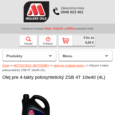
Zákaznícka linka
0948 023 401
oleje
mazivá
aditíva
Pokrokové motorové
,
a
pohonných hmôt
0 ks za
0,00 €
Hľadať
Prihlásiť
Produkty
Menu
Úvod
>>
MOTOCYKLE, MOTOKÁRY
>>
oleje pre 4-taktné motory
>>
Olej pre 4-takty
polosyntetický ZSB 4T 10w40 (4L)
Olej pre 4-takty polosyntetický ZSB 4T 10w40 (4L)