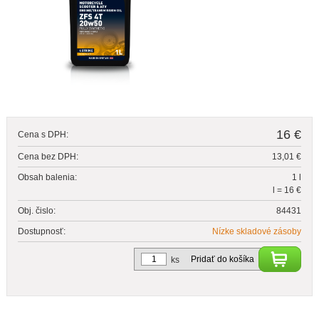
16 €
Cena s DPH:
Cena bez DPH:
13,01 €
Obsah balenia:
1 l
l = 16 €
Obj. čislo:
84431
Dostupnosť:
Nízke skladové zásoby
Pridať do košíka
ks