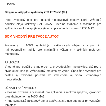
POPIS
Olej pre 4-takty plne syntetický ZFS 4T 20w50 (1L)
Plne syntetický olej pre 4taktné motocyklové motory, ktoré vyžadujú
použitie oleja viskozity SAE 20w50. Ideálne zloženie a vlastnosti pre
aplikácie s mokrou spojkou, výkonovo presahujúcu normu JASO MA2.
SOM VHODNÝ PRE TVOJE AUTO?
Zostavený zo 100% syntetických základových olejov a s použitím
najmodernejších aditív pre maximálny výkon v 4-taktných motoroch
motocyklov.
APLIKÁCIA
Vhodné pre použitie v motoroch a prevodovkách motocyklov, skútrov a
štvorkoliek, kde je vyžadovaný maximálny výkon. Špeciálne vyvinutý pre
cestné aj závodné použitie vo vzduchom aj vodou chladených
motocykloch.
UŽÍVATEĽSKÉ VÝHODY
• Ideálne zloženie a vlastnosti pre aplikácie s mokrou spojkou, výkonovo
presahujúce normu JASO MA2.
• Plne syntetický základový olej a aditíva zaisťujúce odolnosť pri vysokých
teplotách.