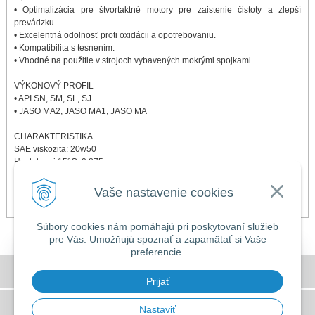
• Optimalizácia pre štvortaktné motory pre zaistenie čistoty a zlepší
prevádzku.
• Excelentná odolnosť proti oxidácii a opotrebovaniu.
• Kompatibilita s tesnením.
• Vhodné na použitie v strojoch vybavených mokrými spojkami.
VÝKONOVÝ PROFIL
• API SN, SM, SL, SJ
• JASO MA2, JASO MA1, JASO MA
CHARAKTERISTIKA
SAE viskozita: 20w50
Hustota pri 15°C: 0.875
Kinematická viskozita pri 100°C: 18.1cSt
Bod vzplanutia: >200°C
Vaše nastavenie cookies
Viskozita pri studenom štarte -25°C (CCS): 7,000cP max
Súbory cookies nám pomáhajú pri poskytovaní služieb
pre Vás. Umožňujú spoznať a zapamätať si Vaše
preferencie.
DOVOLENKA 3. - 7. augusta 2026
Všeobecné obchodné podmienky
Predajňa bude ZATVORENÁ a vytvorené
Prijať
objednávky začneme vybavovať 10.8.2026.
GDPR a používanie cookies
Nastaviť