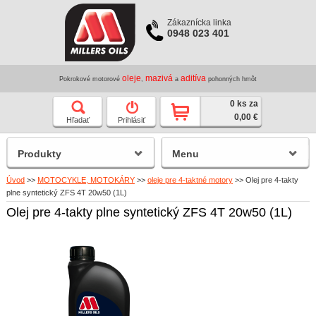
Zákaznícka linka
0948 023 401
oleje
mazivá
aditíva
Pokrokové motorové
,
a
pohonných hmôt
0 ks za
0,00 €
Hľadať
Prihlásiť
Produkty
Menu
Úvod
>>
MOTOCYKLE, MOTOKÁRY
>>
oleje pre 4-taktné motory
>>
Olej pre 4-takty
plne syntetický ZFS 4T 20w50 (1L)
Olej pre 4-takty plne syntetický ZFS 4T 20w50 (1L)