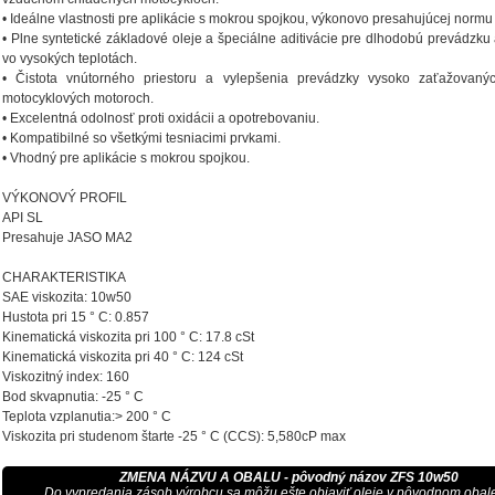
• Ideálne vlastnosti pre aplikácie s mokrou spojkou, výkonovo presahujúcej nor
• Plne syntetické základové oleje a špeciálne aditivácie pre dlhodobú prevádzk
vo vysokých teplotách.
• Čistota vnútorného priestoru a vylepšenia prevádzky vysoko zaťažovanýc
motocyklových motoroch.
• Excelentná odolnosť proti oxidácii a opotrebovaniu.
• Kompatibilné so všetkými tesniacimi prvkami.
• Vhodný pre aplikácie s mokrou spojkou.
VÝKONOVÝ PROFIL
API SL
Presahuje JASO MA2
CHARAKTERISTIKA
SAE viskozita: 10w50
Hustota pri 15 ° C: 0.857
Kinematická viskozita pri 100 ° C: 17.8 cSt
Kinematická viskozita pri 40 ° C: 124 cSt
Viskozitný index: 160
Bod skvapnutia: -25 ° C
Teplota vzplanutia:> 200 ° C
Viskozita pri studenom štarte -25 ° C (CCS): 5,580cP max
ZMENA NÁZVU A OBALU - pôvodný názov ZFS 10w50
Do vypredania zásob výrobcu sa môžu ešte objaviť oleje v pôvodnom obale