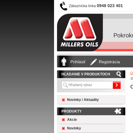
0948 023 401
Zákaznícka linka
Pokrok
Prihlásiť
Registrácia
Ú
HĽADANIE V PRODUKTOCH
1
O
Novinky / Aktuality
PRODUKTY
Akcie
Novinky