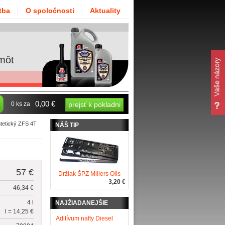
tba
O spoločnosti
Aktuality
môt
0,00 €
0 ks za
prejsť k pokladni
ntetický ZFS 4T
NÁŠ TIP
57 €
Držiak ŠPZ Millers Oils
3,20 €
46,34 €
4 l
NAJŽIADANEJŠIE
l = 14,25 €
Aditívum nafty Diesel