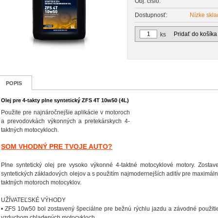
Obj. čislo:
Dostupnosť:
Nízke skl
Pridať do košíka
ks
POPIS
Olej pre 4-takty plne syntetický ZFS 4T 10w50 (4L)
Použite pre najnáročnejšie aplikácie v motoroch
a prevodovkách výkonných a pretekárskych 4-
taktných motocykloch.
SOM VHODNÝ PRE TVOJE AUTO?
Plne syntetický olej pre vysoko výkonné 4-taktné motocyklové motory. Zosta
syntetických základových olejov a s použitím najmodernejších aditív pre maximáln
taktných motoroch motocyklov.
UŽÍVATEĽSKÉ VÝHODY
• ZFS 10w50 bol zostavený špeciálne pre bežnú rýchlu jazdu a závodné použiti
vzduchom chladených motocykloch.