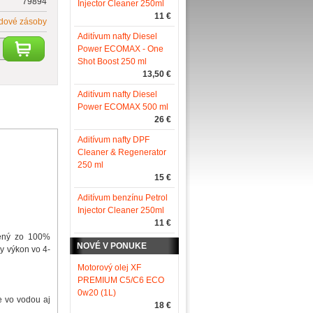
79894
Injector Cleaner 250ml
11 €
adové zásoby
Aditívum nafty Diesel
Power ECOMAX - One
Shot Boost 250 ml
13,50 €
Aditívum nafty Diesel
Power ECOMAX 500 ml
26 €
Aditívum nafty DPF
Cleaner & Regenerator
250 ml
15 €
Aditívum benzínu Petrol
Injector Cleaner 250ml
11 €
vený zo 100%
NOVÉ V PONUKE
y výkon vo 4-
Motorový olej XF
PREMIUM C5/C6 ECO
0w20 (1L)
e vo vodou aj
18 €