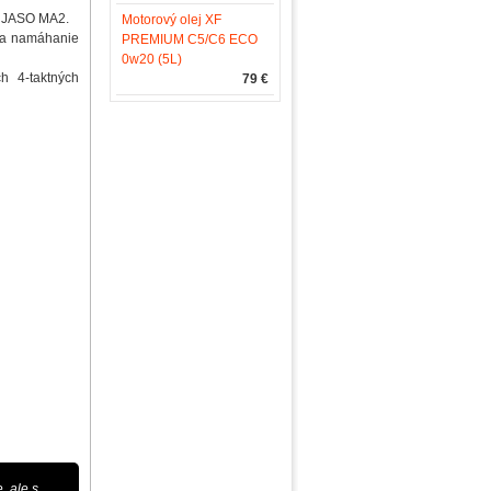
mu JASO MA2.
Motorový olej XF
u a namáhanie
PREMIUM C5/C6 ECO
0w20 (5L)
h 4-taktných
79 €
, ale s