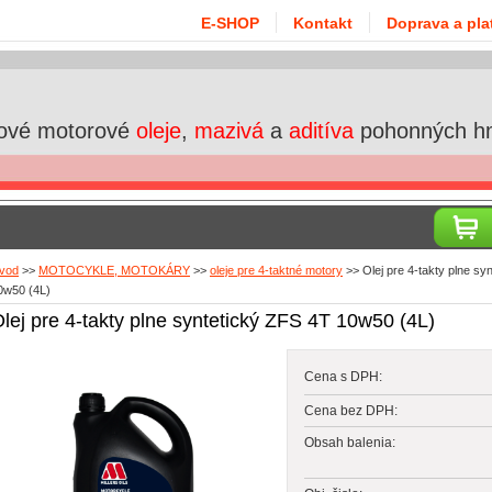
E-SHOP
Kontakt
Doprava a pla
ové motorové
oleje
,
mazivá
a
aditíva
pohonných h
vod
>>
MOTOCYKLE, MOTOKÁRY
>>
oleje pre 4-taktné motory
>>
Olej pre 4-takty plne sy
0w50 (4L)
lej pre 4-takty plne syntetický ZFS 4T 10w50 (4L)
Cena s DPH:
Cena bez DPH:
Obsah balenia: