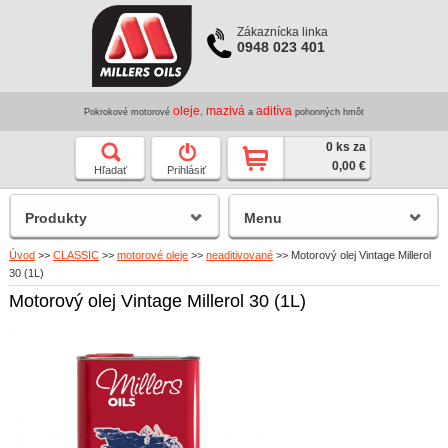
Zákaznícka linka
0948 023 401
oleje
mazivá
aditíva
Pokrokové motorové
,
a
pohonných hmôt
0 ks za
0,00 €
Hľadať
Prihlásiť
Produkty
Menu
Úvod
>>
CLASSIC
>>
motorové oleje
>>
neaditivované
>>
Motorový olej Vintage Millerol
30 (1L)
Motorový olej Vintage Millerol 30 (1L)