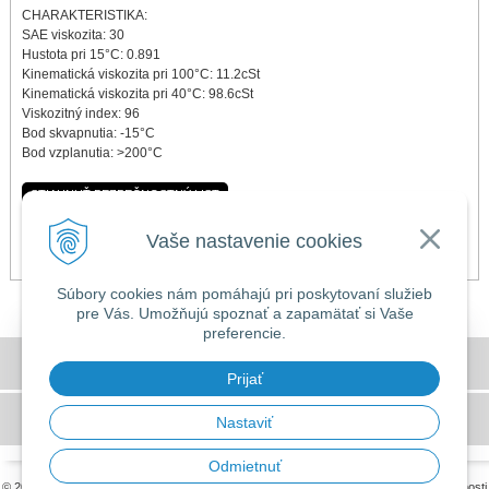
CHARAKTERISTIKA:
SAE viskozita: 30
Hustota pri 15°C: 0.891
Kinematická viskozita pri 100°C: 11.2cSt
Kinematická viskozita pri 40°C: 98.6cSt
Viskozitný index: 96
Bod skvapnutia: -15°C
Bod vzplanutia: >200°C
STIAHNUŤ BEZPEČNOSTNÝ LIST
Vaše nastavenie cookies
Súbory cookies nám pomáhajú pri poskytovaní služieb
pre Vás. Umožňujú spoznať a zapamätať si Vaše
preferencie.
DOVOLENKA 3. - 7. augusta 2026
Všeobecné obchodné podmienky
Predajňa bude ZATVORENÁ a vytvorené
Prijať
objednávky začneme vybavovať 10.8.2026.
GDPR a používanie cookies
Nastaviť
Ďakujeme za pochopenie.
Odmietnuť
© 2026 MILLERS OILS SLOVAKIA •
tvorba eshopu cez UNIobchod
,
webhosting
spoločnosti