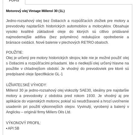
POPIS
Motorový olej Vintage Millerol 30 (1L)
Jedno-rozsahový olej bez čistiacich a rozpúšťacích zložiek pre motory a
prevodovky najstarších historických automobilov a motocyklov. Obsahuje
vysoko kvalitné základové oleje do ktorých sú citlivo pridávané
najmodernejšie aditíva (bez polymérov) redukujúce opotrebenie a
brániace oxidácii. Nové balenie v plechových RETRO obaloch.
POUŽITIE:
Olej je určený pre motory historických strojov, kde nie je možné použiť olej
s čistiacimi a rozpúšťacími prísadami. Ide o riedkejší olej určený hlavne na
použitie v chladnejšom období. Je vhodný do prevodoviek pre ktoré sú
predpísané oleje špecifikácie GL-1
UŽÍVATEĽSKÉ VÝHODY:
Millerol 30 je jedno-rozsahový olej viskozity SAE30, ideálny pre najstaršie
motory a prevodovky z obdobia pred rokom 1930. Je vhodný aj pre
aplikácie do vojenských motorov, pokiaľ sú neudržiavané a hrozí uvoľnenie
usadenín pri použití výkonnejších olejov. Vyvinutý, vyrobený a balený v
Anglicku – originál firmy Millers Oils Ltd.
VÝKONOVÝ PROFIL:
• API SB