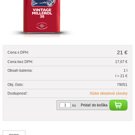
21 €
Cena s DPH:
Cena bez DPH:
17,07 €
Obsah balenia:
1 l
l = 21 €
Obj. čislo:
79051
Dostupnosť:
Nízke skladové zásoby
Pridať do košíka
ks