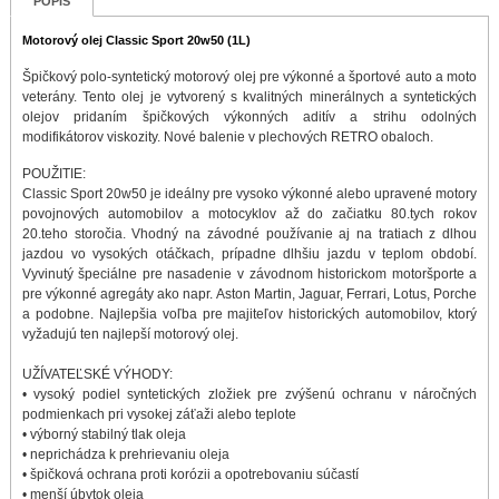
POPIS
Motorový olej Classic Sport 20w50 (1L)
Špičkový polo-syntetický motorový olej pre výkonné a športové auto a moto
veterány. Tento olej je vytvorený s kvalitných minerálnych a syntetických
olejov pridaním špičkových výkonných aditív a strihu odolných
modifikátorov viskozity. Nové balenie v plechových RETRO obaloch.
POUŽITIE:
Classic Sport 20w50 je ideálny pre vysoko výkonné alebo upravené motory
povojnových automobilov a motocyklov až do začiatku 80.tych rokov
20.teho storočia. Vhodný na závodné používanie aj na tratiach z dlhou
jazdou vo vysokých otáčkach, prípadne dlhšiu jazdu v teplom období.
Vyvinutý špeciálne pre nasadenie v závodnom historickom motoršporte a
pre výkonné agregáty ako napr. Aston Martin, Jaguar, Ferrari, Lotus, Porche
a podobne. Najlepšia voľba pre majiteľov historických automobilov, ktorý
vyžadujú ten najlepší motorový olej.
UŽÍVATEĽSKÉ VÝHODY:
• vysoký podiel syntetických zložiek pre zvýšenú ochranu v náročných
podmienkach pri vysokej záťaži alebo teplote
• výborný stabilný tlak oleja
• neprichádza k prehrievaniu oleja
• špičková ochrana proti korózii a opotrebovaniu súčastí
• menší úbytok oleja