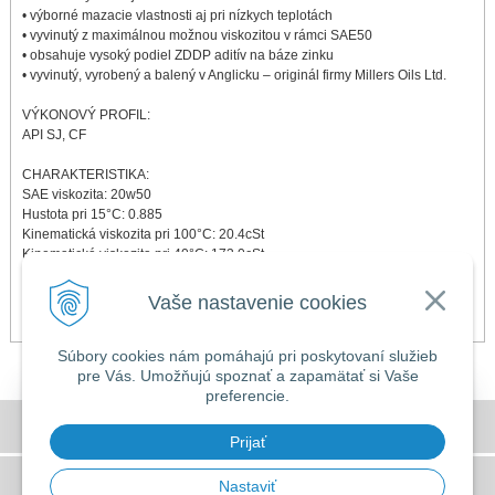
• výborné mazacie vlastnosti aj pri nízkych teplotách
• vyvinutý z maximálnou možnou viskozitou v rámci SAE50
• obsahuje vysoký podiel ZDDP aditív na báze zinku
• vyvinutý, vyrobený a balený v Anglicku – originál firmy Millers Oils Ltd.
VÝKONOVÝ PROFIL:
API SJ, CF
CHARAKTERISTIKA:
SAE viskozita: 20w50
Hustota pri 15°C: 0.885
Kinematická viskozita pri 100°C: 20.4cSt
Kinematická viskozita pri 40°C: 173.0cSt
Viskozitný index: 138
Bod skvapnutia: -15°C
Vaše nastavenie cookies
Bod splanutia: >200°C
Súbory cookies nám pomáhajú pri poskytovaní služieb
pre Vás. Umožňujú spoznať a zapamätať si Vaše
preferencie.
DOVOLENKA 3. - 7. augusta 2026
Všeobecné obchodné podmienky
Predajňa bude ZATVORENÁ a vytvorené
Prijať
objednávky začneme vybavovať 10.8.2026.
GDPR a používanie cookies
Nastaviť