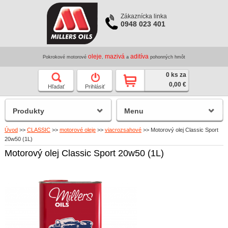
Zákaznícka linka
0948 023 401
oleje
mazivá
aditíva
Pokrokové motorové
,
a
pohonných hmôt
0 ks za
0,00 €
Hľadať
Prihlásiť
Produkty
Menu
Úvod
>>
CLASSIC
>>
motorové oleje
>>
viacrozsahové
>>
Motorový olej Classic Sport
20w50 (1L)
Motorový olej Classic Sport 20w50 (1L)