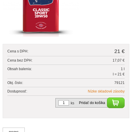
21 €
Cena s DPH:
Cena bez DPH:
17,07 €
Obsah balenia:
1 l
l = 21 €
Obj. čislo:
79121
Dostupnosť:
Nízke skladové zásoby
Pridať do košíka
ks