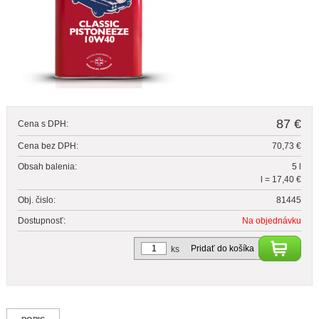
87 €
Cena s DPH:
Cena bez DPH:
70,73 €
Obsah balenia:
5 l
l = 17,40 €
Obj. čislo:
81445
Dostupnosť:
Na objednávku
Pridať do košíka
ks