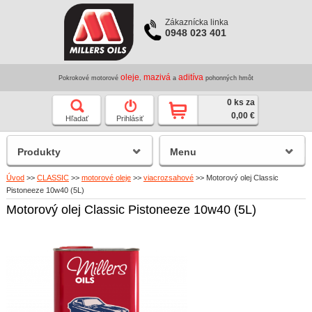
Zákaznícka linka
0948 023 401
oleje
mazivá
aditíva
Pokrokové motorové
,
a
pohonných hmôt
0 ks za
0,00 €
Hľadať
Prihlásiť
Produkty
Menu
Úvod
>>
CLASSIC
>>
motorové oleje
>>
viacrozsahové
>>
Motorový olej Classic
Pistoneeze 10w40 (5L)
Motorový olej Classic Pistoneeze 10w40 (5L)