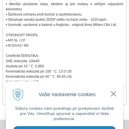
• Menšie ubúdanie oleja, ideálne aj pre motory s veľkým nájazdom
kilometrov.
• Špičková ochrana proti korózii a opotrebovaniu.
• Obsahuje vysoký podiel ZDDP aditív na báze zinku - 1020 ppm.
• Vyvinuté, vyrobené a balené v Anglicku - originál firmy Millers Oils Ltd.
VÝKONOVÝ PROFIL:
• API SL / CF
• ACEA A3 / B4
CHARAKTERISTIKA:
SAE viskozita: 10w40
Hustota pri 15 ° C: 0.865
Kinematická viskozita pri 100 ° C: 13.0 cSt
Kinematická viskozita pri 40 ° C: 85.65 cSt
Viskozitný index: 149
Bod skvapnutia: -42 ° C
Teplota vzplanutia:> 213 ° C
Vaše nastavenie cookies
Viskozita pri studenom štarte (CCS): 4.500 cP max
Súbory cookies nám pomáhajú pri poskytovaní služieb
pre Vás. Umožňujú spoznať a zapamätať si Vaše
preferencie.
DOVOLENKA 3. - 7. augusta 2026
Všeobecné obchodné podmienky