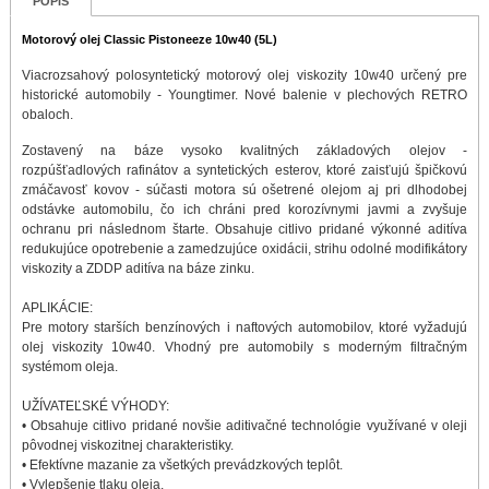
POPIS
Motorový olej Classic Pistoneeze 10w40 (5L)
Viacrozsahový polosyntetický motorový olej viskozity 10w40 určený pre
historické automobily - Youngtimer. Nové balenie v plechových RETRO
obaloch.
Zostavený na báze vysoko kvalitných základových olejov -
rozpúšťadlových rafinátov a syntetických esterov, ktoré zaisťujú špičkovú
zmáčavosť kovov - súčasti motora sú ošetrené olejom aj pri dlhodobej
odstávke automobilu, čo ich chráni pred korozívnymi javmi a zvyšuje
ochranu pri následnom štarte. Obsahuje citlivo pridané výkonné aditíva
redukujúce opotrebenie a zamedzujúce oxidácii, strihu odolné modifikátory
viskozity a ZDDP aditíva na báze zinku.
APLIKÁCIE:
Pre motory starších benzínových i naftových automobilov, ktoré vyžadujú
olej viskozity 10w40. Vhodný pre automobily s moderným filtračným
systémom oleja.
UŽÍVATEĽSKÉ VÝHODY:
• Obsahuje citlivo pridané novšie aditivačné technológie využívané v oleji
pôvodnej viskozitnej charakteristiky.
• Efektívne mazanie za všetkých prevádzkových teplôt.
• Vylepšenie tlaku oleja.