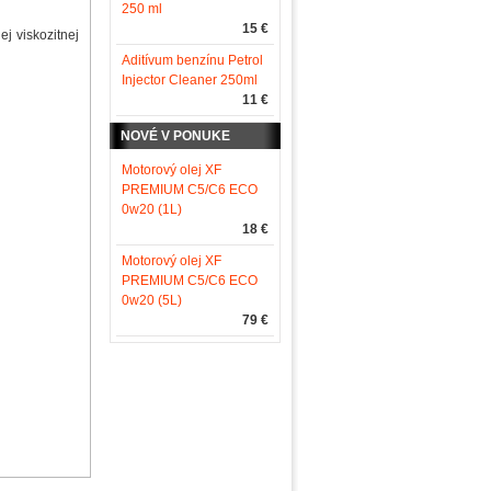
250 ml
15 €
ej viskozitnej
Aditívum benzínu Petrol
Injector Cleaner 250ml
11 €
NOVÉ V PONUKE
Motorový olej XF
PREMIUM C5/C6 ECO
0w20 (1L)
18 €
Motorový olej XF
PREMIUM C5/C6 ECO
0w20 (5L)
79 €