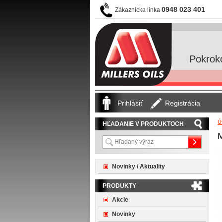
0948 023 401
Zákaznícka linka
Pokrok
Prihlásiť
Registrácia
Ú
HĽADANIE V PRODUKTOCH
M
Novinky / Aktuality
PRODUKTY
Akcie
Novinky