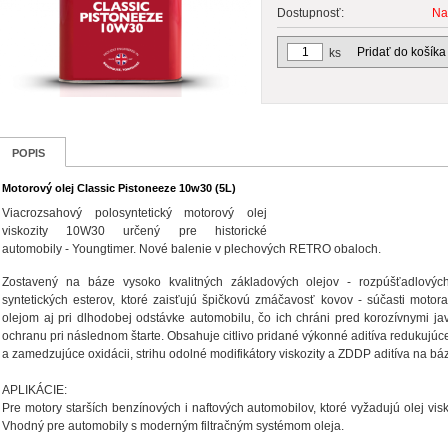
Dostupnosť:
Na
Pridať do košíka
ks
POPIS
Motorový olej Classic Pistoneeze 10w30 (5L)
Viacrozsahový polosyntetický motorový olej
viskozity 10W30 určený pre historické
automobily - Youngtimer. Nové balenie v plechových RETRO obaloch.
Zostavený na báze vysoko kvalitných základových olejov - rozpúšťadlových
syntetických esterov, ktoré zaisťujú špičkovú zmáčavosť kovov - súčasti motor
olejom aj pri dlhodobej odstávke automobilu, čo ich chráni pred korozívnymi ja
ochranu pri následnom štarte. Obsahuje citlivo pridané výkonné aditíva redukujúc
a zamedzujúce oxidácii, strihu odolné modifikátory viskozity a ZDDP aditíva na bá
APLIKÁCIE:
Pre motory starších benzínových i naftových automobilov, ktoré vyžadujú olej vis
Vhodný pre automobily s moderným filtračným systémom oleja.