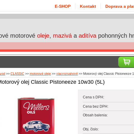
E-SHOP
Kontakt
Doprava a pla
ové motorové
oleje
,
mazivá
a
aditíva
pohonných h
vod
>>
CLASSIC
>>
motorové oleje
>>
viacrozsahové
>>
Motorový olej Classic Pistoneeze 
otorový olej Classic Pistoneeze 10w30 (5L)
Cena s DPH:
Cena bez DPH:
Obsah balenia:
Obj. čislo: