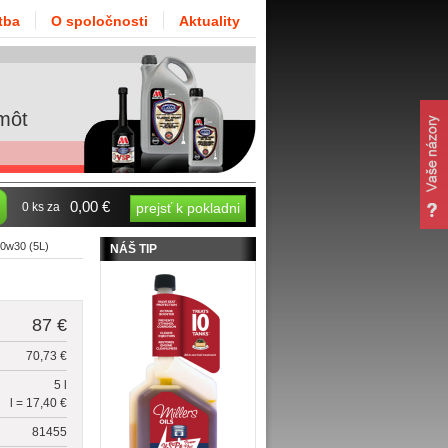
tba
O spoločnosti
Aktuality
môt
0,00 €
0 ks za
prejsť k pokladni
10w30 (5L)
NÁŠ TIP
87 €
70,73 €
5 l
l = 17,40 €
81455