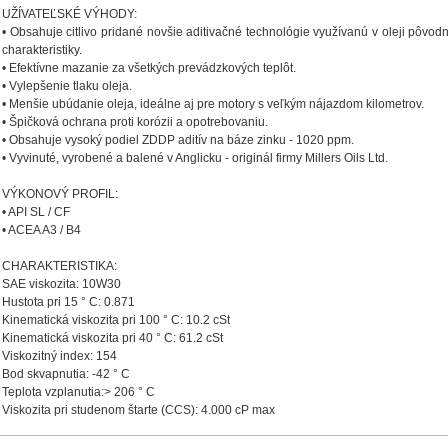
UŽÍVATEĽSKÉ VÝHODY:
• Obsahuje citlivo pridané novšie aditivačné technológie využívanú v oleji pôvodn
charakteristiky.
• Efektívne mazanie za všetkých prevádzkových teplôt.
• Vylepšenie tlaku oleja.
• Menšie ubúdanie oleja, ideálne aj pre motory s veľkým nájazdom kilometrov.
• Špičková ochrana proti korózii a opotrebovaniu.
• Obsahuje vysoký podiel ZDDP aditív na báze zinku - 1020 ppm.
• Vyvinuté, vyrobené a balené v Anglicku - originál firmy Millers Oils Ltd.
VÝKONOVÝ PROFIL:
• API SL / CF
• ACEA A3 / B4
CHARAKTERISTIKA:
SAE viskozita: 10W30
Hustota pri 15 ° C: 0.871
Kinematická viskozita pri 100 ° C: 10.2 cSt
Kinematická viskozita pri 40 ° C: 61.2 cSt
Viskozitný index: 154
Bod skvapnutia: -42 ° C
Teplota vzplanutia:> 206 ° C
Viskozita pri studenom štarte (CCS): 4.000 cP max