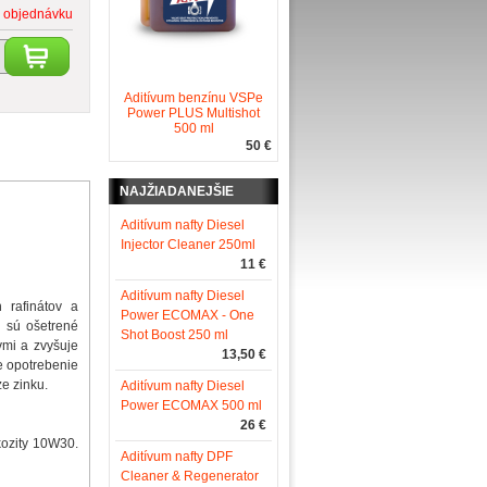
 objednávku
Aditívum benzínu VSPe
Power PLUS Multishot
500 ml
50 €
NAJŽIADANEJŠIE
Aditívum nafty Diesel
Injector Cleaner 250ml
11 €
Aditívum nafty Diesel
 rafinátov a
Power ECOMAX - One
a sú ošetrené
Shot Boost 250 ml
vmi a zvyšuje
13,50 €
e opotrebenie
ze zinku.
Aditívum nafty Diesel
Power ECOMAX 500 ml
26 €
kozity 10W30.
Aditívum nafty DPF
Cleaner & Regenerator