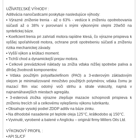
UŽÍVATEĽSKÉ VÝHODY :
Aditivácia nanočasticami poskytuje nasledujúce výhody:
• Výrazné zníženie trenia - až o 63% - vedúce k zníženiu opotrebovania
súčastí až o 38% v porovnaní s inými výkonnými olejmi 20w50 na
syntetickej báze.
• Koeficient trenia pri zahriatí motora rapídne klesá, čo výrazne prispieva k
vyššej spoľahlivosti motora, ochrane proti opotrebeniu súčastí a zníženiu
rizika mechanickej závady.
• Vyšší výkon a krútiaci moment.
• Tichší chod a dynamickejší prejav motora.
• Celkové prevádzkové náklady sa znížia vďaka nižšej spotrebe paliva a
dlhšej životnosti komponentov.
• Vďaka použitým polyalfaolefínom (PAO) a 3-esterovým základovým
olejom je minimalizované množstvo použitých polymérov, vďaka čomu je
mazací film viac odolný voči strihu a strate viskozity, najmä v
najnamáhavejších miestach agregátu.
• 3-esterová zložka výrazne zlepšuje mazacie schopnosti prispieva k
zníženiu trecích síl a celkovému vylepšeniu výkonu lubrikantu.
• Obsahuje vysoký podiel ZDDP aditív na báze zinku.
• Na dlhodobé nasadenie pri teplote oleja 125°C, krátkodobo aj 150°C.
• Vyvinuté, vyrobené a balené v Anglicku – originál firmy Millers Oils Ltd.
VÝKONOVÝ PROFIL :
• API SL/CF