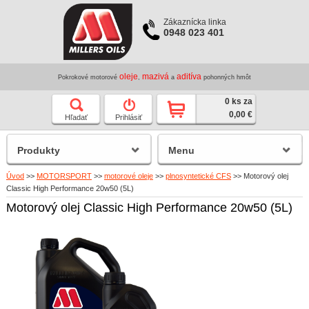
Zákaznícka linka
0948 023 401
oleje
mazivá
aditíva
Pokrokové motorové
,
a
pohonných hmôt
0 ks za
0,00 €
Hľadať
Prihlásiť
Produkty
Menu
Úvod
>>
MOTORSPORT
>>
motorové oleje
>>
plnosyntetické CFS
>>
Motorový olej
Classic High Performance 20w50 (5L)
Motorový olej Classic High Performance 20w50 (5L)