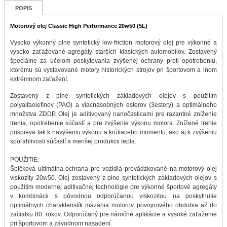
POPIS
Motorový olej Classic High Performance 20w50 (5L)
Vysoko výkonný plne syntetický low-friction motorový olej pre výkonné a
vysoko zaťažované agregáty starších klasických automobilov. Zostavený
špeciálne za účelom poskytovania zvýšenej ochrany proti opotrebeniu,
ktorému sú vystavované motory historických strojov pri športovom a inom
extrémnom zaťažení.
Zostavený z plne syntetických základových olejov s použitím
polyalfaolefínov (PAO) a viacnásobných esterov (3estery) a optimálneho
množstva ZDDP. Olej je aditivovaný nanočasticami pre razantné zníženie
trenia, opotrebenie súčastí a pre zvýšenie výkonu motora. Znížené trenie
prispieva tak k navýšeniu výkonu a krútiaceho momentu, ako aj k zvýšeniu
spoľahlivosti súčastí a menšej produkcii tepla.
POUŽITIE:
Špičková ultimátna ochrana pre vozidlá prevádzkované na motorový olej
viskozity 20w50. Olej zostavený z plne syntetických základových olejov s
použitím modernej aditivačnej technológie pre výkonné športové agregáty
v kombinácii s pôvodnou odporúčanou viskozitou na poskytnutie
optimálnych charakteristík mazania motorov povojnového obdobia až do
začiatku 80. rokov. Odporúčaný pre náročné aplikácie a vysoké zaťaženie
pri športovom a závodnom nasadení.