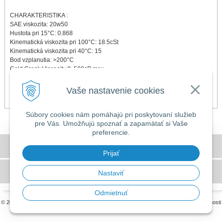
CHARAKTERISTIKA :
SAE viskozita: 20w50
Hustota pri 15°C: 0.868
Kinematická viskozita pri 100°C: 18.5cSt
Kinematická viskozita pri 40°C: 15
Bod vzplanutia: >200°C
Cold Crank Viscosity 9, 500cP max
Pôvodne známy ako
CLASSIC SPORT HIGH PERFORMANCE 20w50 NT
.
Vaše nastavenie cookies
(7911)
Súbory cookies nám pomáhajú pri poskytovaní služieb
pre Vás. Umožňujú spoznať a zapamätať si Vaše
preferencie.
DOVOLENKA 3. - 7. augusta 2026
Všeobecné obchodné podmienky
Predajňa bude ZATVORENÁ a vytvorené
Prijať
objednávky začneme vybavovať 10.8.2026.
GDPR a používanie cookies
Nastaviť
Ďakujeme za pochopenie.
Odmietnuť
© 2026 MILLERS OILS SLOVAKIA •
tvorba eshopu cez UNIobchod
,
webhosting
spoločnosti
WEBYGROUP