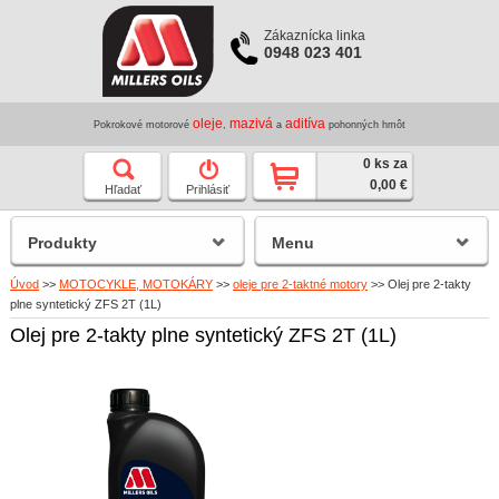
Zákaznícka linka
0948 023 401
oleje
mazivá
aditíva
Pokrokové motorové
,
a
pohonných hmôt
0 ks za
0,00 €
Hľadať
Prihlásiť
Produkty
Menu
Úvod
>>
MOTOCYKLE, MOTOKÁRY
>>
oleje pre 2-taktné motory
>>
Olej pre 2-takty
plne syntetický ZFS 2T (1L)
Olej pre 2-takty plne syntetický ZFS 2T (1L)