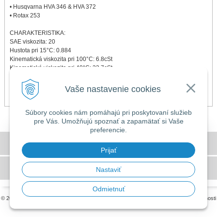
• Husqvarna HVA 346 & HVA 372
• Rotax 253
CHARAKTERISTIKA:
SAE viskozita: 20
Hustota pri 15°C: 0.884
Kinematická viskozita pri 100°C: 6.8cSt
Kinematická viskozita pri 40°C: 33.7cSt
Viskozitný index: 166
Bod skápnutia: -51°C
Vaše nastavenie cookies
Farba: modrá
Súbory cookies nám pomáhajú pri poskytovaní služieb
pre Vás. Umožňujú spoznať a zapamätať si Vaše
preferencie.
DOVOLENKA 3. - 7. augusta 2026
Všeobecné obchodné podmienky
Predajňa bude ZATVORENÁ a vytvorené
Prijať
objednávky začneme vybavovať 10.8.2026.
GDPR a používanie cookies
Nastaviť
Ďakujeme za pochopenie.
Odmietnuť
© 2026 MILLERS OILS SLOVAKIA •
tvorba eshopu cez UNIobchod
,
webhosting
spoločnosti
WEBYGROUP