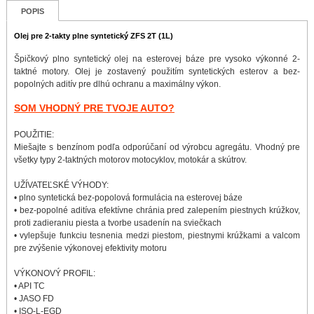
POPIS
Olej pre 2-takty plne syntetický ZFS 2T (1L)
Špičkový plno syntetický olej na esterovej báze pre vysoko výkonné 2-
taktné motory. Olej je zostavený použitím syntetických esterov a bez-
popolných aditív pre dlhú ochranu a maximálny výkon.
SOM VHODNÝ PRE TVOJE AUTO?
POUŽITIE:
Miešajte s benzínom podľa odporúčaní od výrobcu agregátu. Vhodný pre
všetky typy 2-taktných motorov motocyklov, motokár a skútrov.
UŽÍVATEĽSKÉ VÝHODY:
• plno syntetická bez-popolová formulácia na esterovej báze
• bez-popolné aditíva efektívne chránia pred zalepením piestnych krúžkov,
proti zadieraniu piesta a tvorbe usadenín na sviečkach
• vylepšuje funkciu tesnenia medzi piestom, piestnymi krúžkami a valcom
pre zvýšenie výkonovej efektivity motoru
VÝKONOVÝ PROFIL:
• API TC
• JASO FD
• ISO-L-EGD