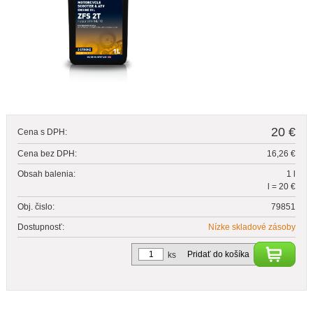
20 €
Cena s DPH:
Cena bez DPH:
16,26 €
Obsah balenia:
1 l
l = 20 €
Obj. čislo:
79851
Dostupnosť:
Nízke skladové zásoby
Pridať do košíka
ks