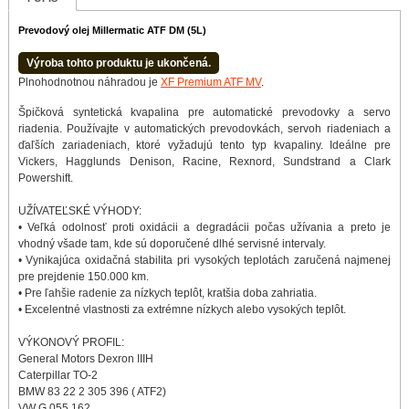
Prevodový olej Millermatic ATF DM (5L)
Výroba tohto produktu je ukončená.
Plnohodnotnou náhradou je
XF Premium ATF MV
.
Špičková syntetická kvapalina pre automatické prevodovky a servo
riadenia. Používajte v automatických prevodovkách, servoh riadeniach a
ďaľších zariadeniach, ktoré vyžadujú tento typ kvapaliny. Ideálne pre
Vickers, Hagglunds Denison, Racine, Rexnord, Sundstrand a Clark
Powershift.
UŽÍVATEĽSKÉ VÝHODY:
• Veľká odolnosť proti oxidácii a degradácii počas užívania a preto je
vhodný všade tam, kde sú doporučené dlhé servisné intervaly.
• Vynikajúca oxidačná stabilita pri vysokých teplotách zaručená najmenej
pre prejdenie 150.000 km.
• Pre ľahšie radenie za nízkych teplôt, kratšia doba zahriatia.
• Excelentné vlastnosti za extrémne nízkych alebo vysokých teplôt.
VÝKONOVÝ PROFIL:
General Motors Dexron IIIH
Caterpillar TO-2
BMW 83 22 2 305 396 ( ATF2)
VW G 055 162