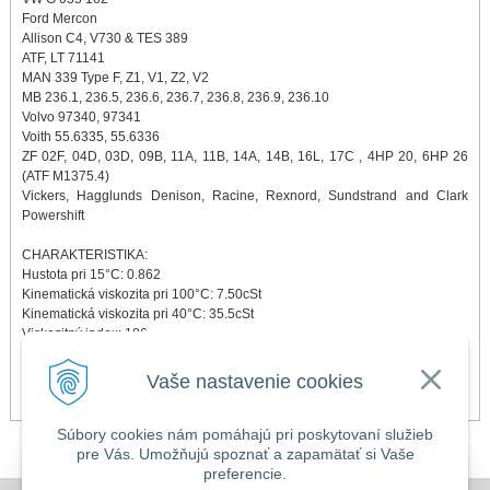
Ford Mercon
Allison C4, V730 & TES 389
ATF, LT 71141
MAN 339 Type F, Z1, V1, Z2, V2
MB 236.1, 236.5, 236.6, 236.7, 236.8, 236.9, 236.10
Volvo 97340, 97341
Voith 55.6335, 55.6336
ZF 02F, 04D, 03D, 09B, 11A, 11B, 14A, 14B, 16L, 17C , 4HP 20, 6HP 26
(ATF M1375.4)
Vickers, Hagglunds Denison, Racine, Rexnord, Sundstrand and Clark
Powershift
CHARAKTERISTIKA:
Hustota pri 15°C: 0.862
Kinematická viskozita pri 100°C: 7.50cSt
Kinematická viskozita pri 40°C: 35.5cSt
Viskozitný index: 186
Bod skápnutia: < -51 °C
Bod vzplanutia: > 185 °C
Vaše nastavenie cookies
Brookfield viskozita pri -40°C ... 19, 000cP
Súbory cookies nám pomáhajú pri poskytovaní služieb
pre Vás. Umožňujú spoznať a zapamätať si Vaše
preferencie.
DOVOLENKA 3. - 7. augusta 2026