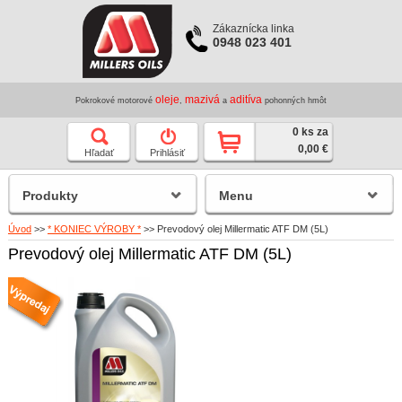
Zákaznícka linka
0948 023 401
oleje
mazivá
aditíva
Pokrokové motorové
,
a
pohonných hmôt
0 ks za
0,00 €
Hľadať
Prihlásiť
Produkty
Menu
Úvod
>>
* KONIEC VÝROBY *
>>
Prevodový olej Millermatic ATF DM (5L)
Prevodový olej Millermatic ATF DM (5L)