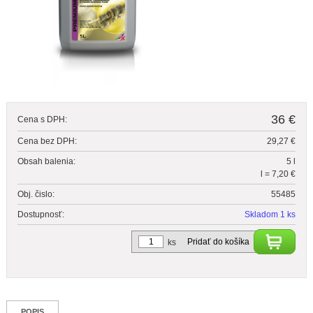
36 €
Cena s DPH:
Cena bez DPH:
29,27 €
Obsah balenia:
5 l
l = 7,20 €
Obj. čislo:
55485
Dostupnosť:
Skladom 1 ks
Pridať do košíka
ks
POPIS