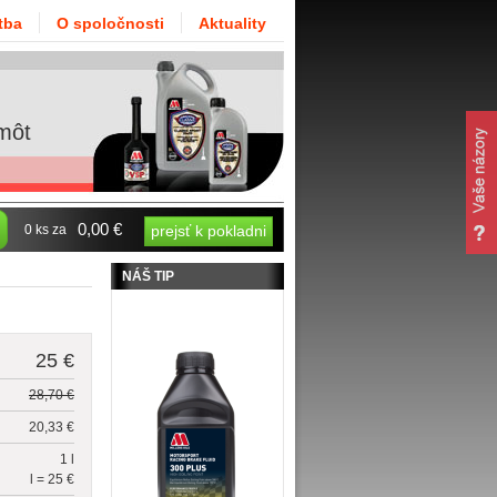
tba
O spoločnosti
Aktuality
môt
0,00 €
0 ks za
prejsť k pokladni
NÁŠ TIP
25 €
28,70 €
20,33 €
1 l
l = 25 €