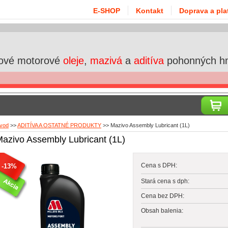
E-SHOP
Kontakt
Doprava a pla
ové motorové
oleje
,
mazivá
a
aditíva
pohonných h
vod
>>
ADITÍVA A OSTATNÉ PRODUKTY
>>
Mazivo Assembly Lubricant (1L)
azivo Assembly Lubricant (1L)
Cena s DPH:
-13%
Stará cena s dph:
Cena bez DPH:
Obsah balenia: