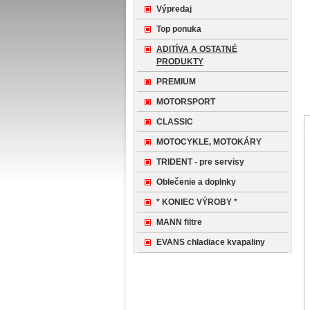
Výpredaj
Top ponuka
ADITÍVA A OSTATNÉ
PRODUKTY
PREMIUM
MOTORSPORT
CLASSIC
MOTOCYKLE, MOTOKÁRY
TRIDENT - pre servisy
Oblečenie a doplnky
* KONIEC VÝROBY *
MANN filtre
EVANS chladiace kvapaliny