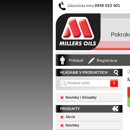
0948 023 401
Zákaznícka linka
Pokrok
Prihlásiť
Registrácia
Ú
HĽADANIE V PRODUKTOCH
M
Novinky / Aktuality
PRODUKTY
Akcie
Novinky