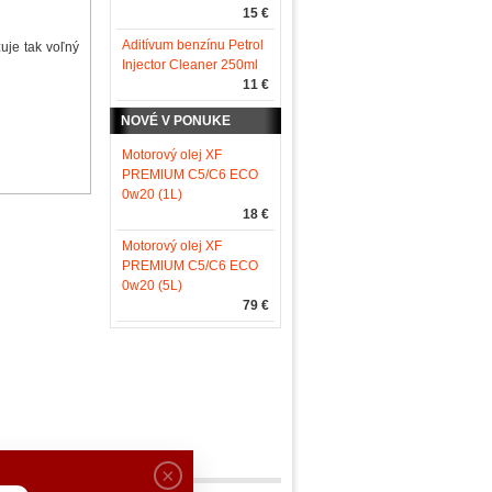
15 €
Aditívum benzínu Petrol
uje tak voľný
Injector Cleaner 250ml
11 €
NOVÉ V PONUKE
Motorový olej XF
PREMIUM C5/C6 ECO
0w20 (1L)
18 €
Motorový olej XF
PREMIUM C5/C6 ECO
0w20 (5L)
79 €