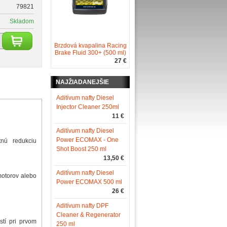
79821
Skladom
Brzdová kvapalina Racing
Brake Fluid 300+ (500 ml)
27 €
NAJŽIADANEJŠIE
Aditívum nafty Diesel
Injector Cleaner 250ml
11 €
Aditívum nafty Diesel
Power ECOMAX - One
tnú redukciu
Shot Boost 250 ml
13,50 €
Aditívum nafty Diesel
motorov alebo
Power ECOMAX 500 ml
26 €
Aditívum nafty DPF
Cleaner & Regenerator
stí pri prvom
250 ml