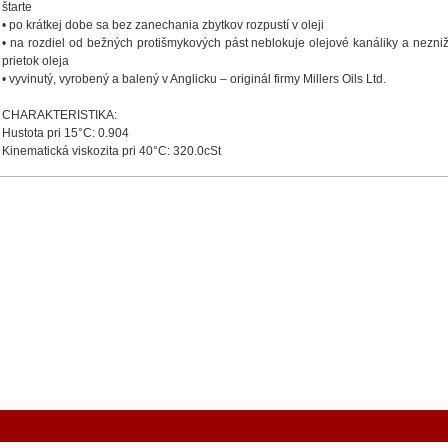
štarte
• po krátkej dobe sa bez zanechania zbytkov rozpustí v oleji
• na rozdiel od bežných protišmykových pást neblokuje olejové kanáliky a nezniž
prietok oleja
• vyvinutý, vyrobený a balený v Anglicku – originál firmy Millers Oils Ltd.
CHARAKTERISTIKA:
Hustota pri 15°C: 0.904
Kinematická viskozita pri 40°C: 320.0cSt