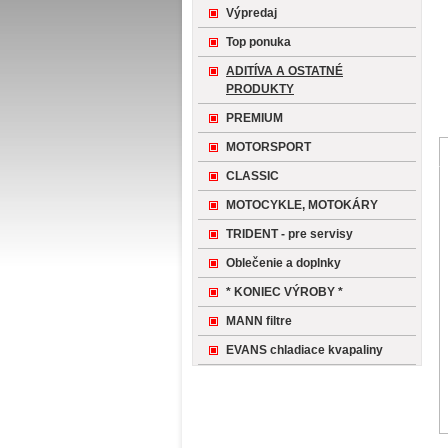
Výpredaj
Top ponuka
ADITÍVA A OSTATNÉ
PRODUKTY
PREMIUM
MOTORSPORT
CLASSIC
MOTOCYKLE, MOTOKÁRY
TRIDENT - pre servisy
Oblečenie a doplnky
* KONIEC VÝROBY *
MANN filtre
EVANS chladiace kvapaliny