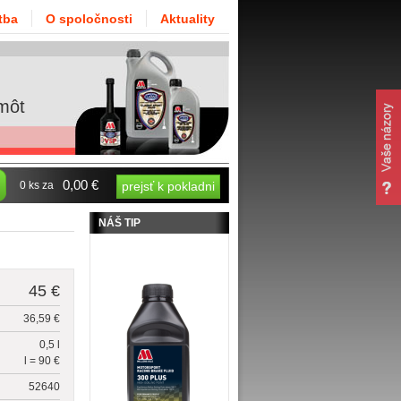
tba
O spoločnosti
Aktuality
môt
0,00 €
0 ks za
prejsť k pokladni
NÁŠ TIP
45 €
36,59 €
0,5 l
l = 90 €
52640