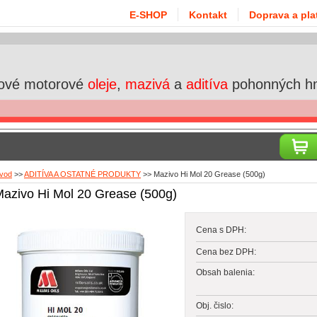
E-SHOP
Kontakt
Doprava a pla
ové motorové
oleje
,
mazivá
a
aditíva
pohonných h
vod
>>
ADITÍVA A OSTATNÉ PRODUKTY
>>
Mazivo Hi Mol 20 Grease (500g)
azivo Hi Mol 20 Grease (500g)
Cena s DPH:
Cena bez DPH:
Obsah balenia:
Obj. čislo: