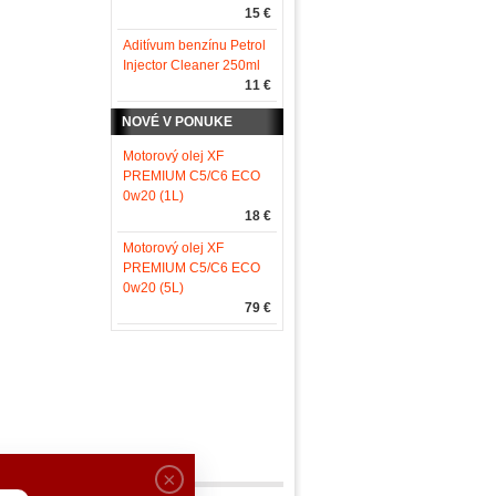
15 €
Aditívum benzínu Petrol
Injector Cleaner 250ml
11 €
NOVÉ V PONUKE
Motorový olej XF
PREMIUM C5/C6 ECO
0w20 (1L)
18 €
Motorový olej XF
PREMIUM C5/C6 ECO
0w20 (5L)
79 €