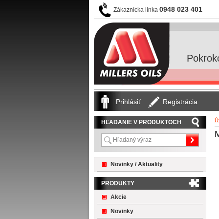
0948 023 401
Zákaznícka linka
Pokrok
Prihlásiť
Registrácia
Ú
HĽADANIE V PRODUKTOCH
M
Novinky / Aktuality
PRODUKTY
Akcie
Novinky