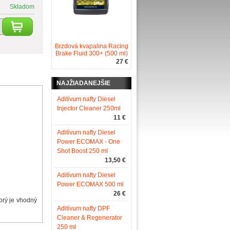
Skladom
Brzdová kvapalina Racing
Brake Fluid 300+ (500 ml)
27 €
NAJŽIADANEJŠIE
Aditívum nafty Diesel
Injector Cleaner 250ml
11 €
Aditívum nafty Diesel
Power ECOMAX - One
Shot Boost 250 ml
13,50 €
Aditívum nafty Diesel
Power ECOMAX 500 ml
26 €
orý je vhodný
Aditívum nafty DPF
Cleaner & Regenerator
250 ml