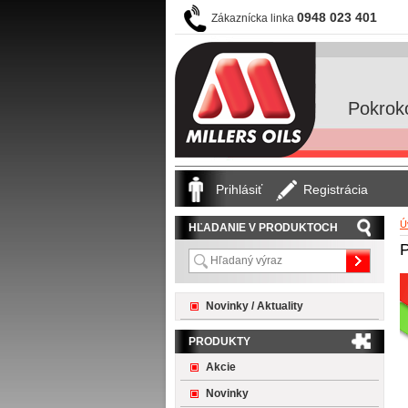
0948 023 401
Zákaznícka linka
Pokrok
Prihlásiť
Registrácia
Ú
HĽADANIE V PRODUKTOCH
Novinky / Aktuality
PRODUKTY
Akcie
Novinky