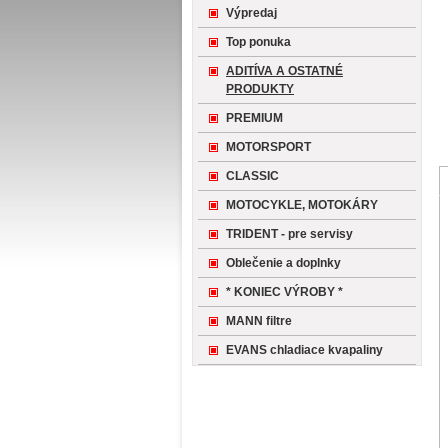
Výpredaj
Top ponuka
ADITÍVA A OSTATNÉ
PRODUKTY
PREMIUM
MOTORSPORT
CLASSIC
MOTOCYKLE, MOTOKÁRY
TRIDENT - pre servisy
Oblečenie a doplnky
* KONIEC VÝROBY *
MANN filtre
EVANS chladiace kvapaliny