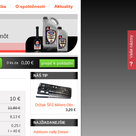
tba
O spoločnosti
Aktuality
môt
0,00 €
0 ks za
prejsť k pokladni
NÁŠ TIP
10 €
Držiak ŠPZ Millers Oils
11,80 €
3,20 €
8,13 €
NAJŽIADANEJŠIE
0,25 l
l = 40 €
Aditívum nafty Diesel