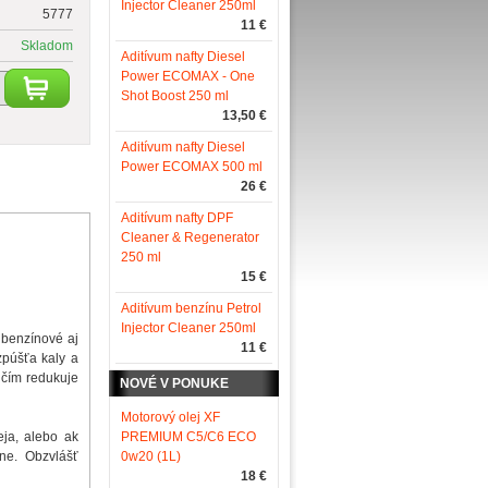
Injector Cleaner 250ml
5777
11 €
Skladom
Aditívum nafty Diesel
Power ECOMAX - One
Shot Boost 250 ml
13,50 €
Aditívum nafty Diesel
Power ECOMAX 500 ml
26 €
Aditívum nafty DPF
Cleaner & Regenerator
250 ml
15 €
Aditívum benzínu Petrol
Injector Cleaner 250ml
benzínové aj
11 €
zpúšťa kaly a
, čím redukuje
NOVÉ V PONUKE
Motorový olej XF
ja, alebo ak
PREMIUM C5/C6 ECO
lne. Obzvlášť
0w20 (1L)
18 €