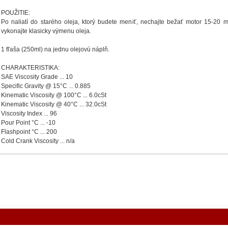
POUŽITIE:
Po naliatí do starého oleja, ktorý budete meniť, nechajte bežať motor 15-20 
vykonajte klasicky výmenu oleja.
1 fľaša (250ml) na jednu olejovú náplň.
CHARAKTERISTIKA:
SAE Viscosity Grade ... 10
Specific Gravity @ 15°C ... 0.885
Kinematic Viscosity @ 100°C ... 6.0cSt
Kinematic Viscosity @ 40°C ... 32.0cSt
Viscosity Index ... 96
Pour Point °C ... -10
Flashpoint °C ... 200
Cold Crank Viscosity ... n/a