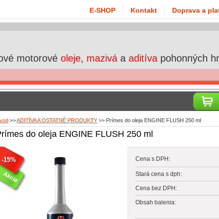
E-SHOP
Kontakt
Doprava a pla
ové motorové
oleje
,
mazivá
a
aditíva
pohonných h
vod
>>
ADITÍVA A OSTATNÉ PRODUKTY
>>
Prímes do oleja ENGINE FLUSH 250 ml
Prímes do oleja ENGINE FLUSH 250 ml
Cena s DPH:
-15%
Stará cena s dph:
Cena bez DPH:
Obsah balenia: