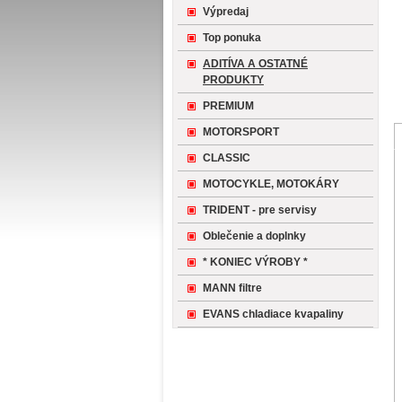
Výpredaj
Top ponuka
ADITÍVA A OSTATNÉ
PRODUKTY
PREMIUM
MOTORSPORT
CLASSIC
MOTOCYKLE, MOTOKÁRY
TRIDENT - pre servisy
Oblečenie a doplnky
* KONIEC VÝROBY *
MANN filtre
EVANS chladiace kvapaliny