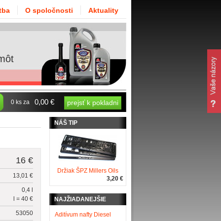
tba
O spoločnosti
Aktuality
môt
0,00 €
0 ks za
prejsť k pokladni
NÁŠ TIP
16 €
Držiak ŠPZ Millers Oils
13,01 €
3,20 €
0,4 l
l = 40 €
NAJŽIADANEJŠIE
53050
Aditívum nafty Diesel