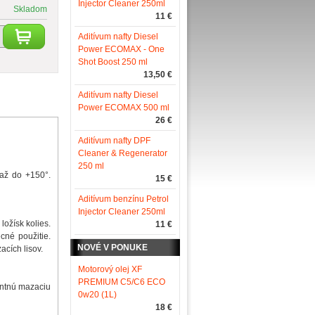
Injector Cleaner 250ml
Skladom
11 €
Aditívum nafty Diesel
Power ECOMAX - One
Shot Boost 250 ml
13,50 €
Aditívum nafty Diesel
Power ECOMAX 500 ml
26 €
Aditívum nafty DPF
Cleaner & Regenerator
250 ml
 až do +150°.
15 €
Aditívum benzínu Petrol
Injector Cleaner 250ml
ložísk kolies.
11 €
cné použitie.
NOVÉ V PONUKE
cích lisov.
Motorový olej XF
PREMIUM C5/C6 ECO
entnú mazaciu
0w20 (1L)
18 €