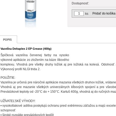
Dostupnosť:
Pridať do košíka
ks
POPIS
Vazelína Deltaplex 2 EP Grease (400g)
Špičková vazelína červenej farby na vysoko
výkonné aplikácie zo zložením na báze lítiového
komplexu. Vhodná pre všetky druhy ložísk aj pre ložiská na kolesá. Odolnosť
Výkonový profil NLGI trida 2.
POUŽITIE:
Vazelína je určená pre náročné aplikácie mazania všetkých druhov ložísk, vrátane 
Vhodná aj pre mazanie všetkých univerzálnych kĺbových spojení a pre všeobe
Prevádzkové teploty od -20°C do + 150°C. Kartuš 400g, vhodná aj do ručných maza
UŽÍVATEĽSKÉ VÝHODY:
• vysokotlakové aditíva poskytujú ochranu pred extrémnou záťažou a majú excel
schopnosť
• široké rozpätie prevádzkových teplôt