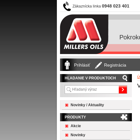
0948 023 401
Zákaznícka linka
Pokrok
Prihlásiť
Registrácia
Ú
HĽADANIE V PRODUKTOCH
V
Novinky / Aktuality
PRODUKTY
Akcie
Novinky