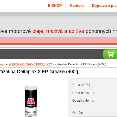
E-SHOP
Kontakt
Doprava a pla
ové motorové
oleje
,
mazivá
a
aditíva
pohonných h
vod
>>
ADITÍVA A OSTATNÉ PRODUKTY
>>
Vazelína Deltaplex 2 EP Grease (400g)
azelína Deltaplex 2 EP Grease (400g)
Cena s DPH:
Cena bez DPH:
Obsah balenia:
Obj. čislo: