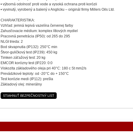
• výborná odolnosť proti vode a vysoká ochrana proti korózii
• vyvinutý, vyrobený a balený v Anglicku – originál firmy Millers Oils Ltd.
CHARAKTERISTIKA:
Vzhľad: jemná lepivá vazelína červenej farby
Zahusťovacie médium: komplex lítiových mydiel
Pracovná penetrácia (IP50): od 265 do 295
NLGI trieda: 2
Bod skvapnutia (IP132): 250°C min
Štvor-guličkový test (IP239): 450 kg
Timken záťažový test: 20 kg
EMCOR korózny test (IP220: 0:0
Viskozita základového oleja pri 40°C: 180 c St mm2/s
Prevádzkové teploty: od -20°C do + 150°C
Test korózie medi (IP112): prešla
Základový olej: minerálny
STIAHNUŤ BEZPEČNOSTNÝ LIST